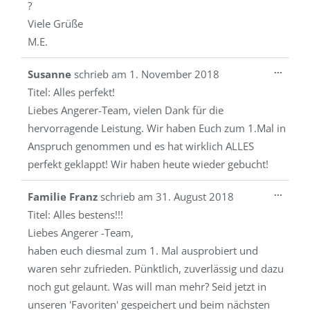
?
Viele Grüße
M.E.
Diese
...
Susanne
schrieb am
1. November 2018
Metab
Titel:
Alles perfekt!
ein-/a
Liebes Angerer-Team, vielen Dank für die
hervorragende Leistung. Wir haben Euch zum 1.Mal in
Anspruch genommen und es hat wirklich ALLES
perfekt geklappt! Wir haben heute wieder gebucht!
Diese
...
Familie Franz
schrieb am
31. August 2018
Metab
Titel:
Alles bestens!!!
ein-/a
Liebes Angerer -Team,
haben euch diesmal zum 1. Mal ausprobiert und
waren sehr zufrieden. Pünktlich, zuverlässig und dazu
noch gut gelaunt. Was will man mehr? Seid jetzt in
unseren 'Favoriten' gespeichert und beim nächsten