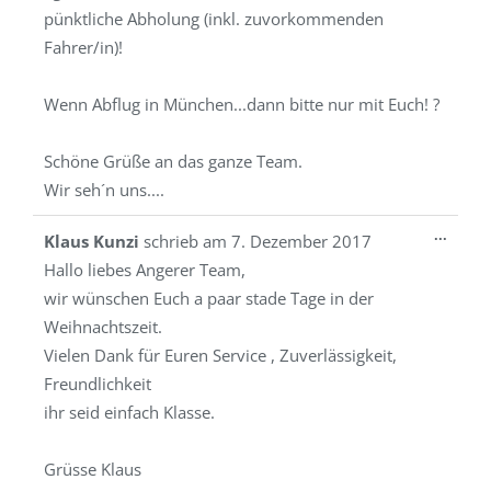
pünktliche Abholung (inkl. zuvorkommenden
Fahrer/in)!
Wenn Abflug in München...dann bitte nur mit Euch! ?
Schöne Grüße an das ganze Team.
Wir seh´n uns....
Diese
...
Klaus Kunzi
schrieb am
7. Dezember 2017
Metab
Hallo liebes Angerer Team,
ein-/a
wir wünschen Euch a paar stade Tage in der
Weihnachtszeit.
Vielen Dank für Euren Service , Zuverlässigkeit,
Freundlichkeit
ihr seid einfach Klasse.
Grüsse Klaus