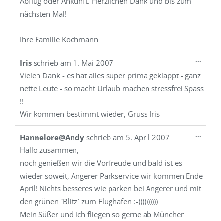
Abflug oder Ankunft. Herzlichen Dank und bis zum
nächsten Mal!
Ihre Familie Kochmann
Diese
...
Iris
schrieb am
1. Mai 2007
Metab
Vielen Dank - es hat alles super prima geklappt - ganz
ein-/a
nette Leute - so macht Urlaub machen stressfrei Spass
!!
Wir kommen bestimmt wieder, Gruss Iris
Diese
...
Hannelore@Andy
schrieb am
5. April 2007
Metab
Hallo zusammen,
ein-/a
noch genießen wir die Vorfreude und bald ist es
wieder soweit, Angerer Parkservice wir kommen Ende
April! Nichts besseres wie parken bei Angerer und mit
den grünen `Blitz` zum Flughafen :-))))))))))
Mein Süßer und ich fliegen so gerne ab München