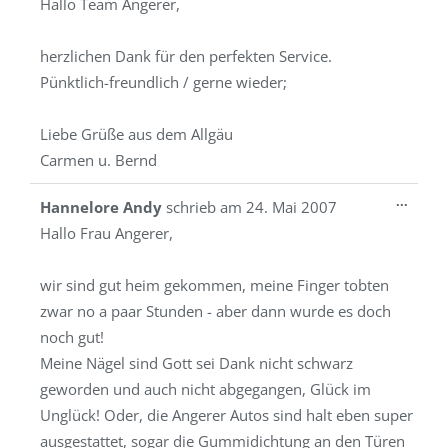
Hallo Team Angerer,
ein-/a
herzlichen Dank für den perfekten Service.
Pünktlich-freundlich / gerne wieder;
Liebe Grüße aus dem Allgäu
Carmen u. Bernd
Diese
...
Hannelore Andy
schrieb am
24. Mai 2007
Metab
Hallo Frau Angerer,
ein-/a
wir sind gut heim gekommen, meine Finger tobten
zwar no a paar Stunden - aber dann wurde es doch
noch gut!
Meine Nägel sind Gott sei Dank nicht schwarz
geworden und auch nicht abgegangen, Glück im
Unglück! Oder, die Angerer Autos sind halt eben super
ausgestattet, sogar die Gummidichtung an den Türen