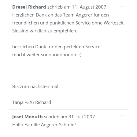
Diese
...
Dresel Richard
schrieb am
11. August 2007
Metab
Herzlichen Dank an das Team Angerer für den
ein-/a
freundlichen und pünktlichen Service ohne Wartezeit.
Sie sind wirklich zu empfehlen.
herzlichen Dank für den perfekten Service
macht weiter soooooooooooo -:)
Bis zum nächsten mal!
Tanja %26 Richard
Diese
...
Josef Monuth
schrieb am
31. Juli 2007
Metab
Hallo Familie Angerer-Schmid!
ein-/a