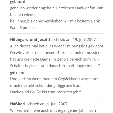
gebracht
genauso wieder abgeholt. Herzlichen Dank dafür. Wir
buchen wieder
bei Ihnen,bis dahin verbleiben wir mit bestem Dank
Fam. Sipmeier
Diese
...
Hildegard und Josef S.
schrieb am
19. Juni 2007
Metab
Auch dieses Mal hat alles wieder reibungslos geklappt.
ein-/a
Da wir vorher noch unsere Tickets abholen mussten,
hat uns die nette Dame im Zentralbereich zum TUI-
Schalter begleitet und danach zum Abflugterminal C
gefahren.
Und - schön wenn man am Gepäckband wartet und
draußen steht schon der giftiggrüne Bus.
Danke und Grüße bis zum nächsten Jahr!
Diese
...
Haßkerl
schrieb am
4. Juni 2007
Metab
Wir wurden - wie auch im vergangenen Jahr - von
ein-/a