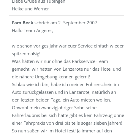
Liebe Grüße aus Tübingen
Heike und Werner
Diese
...
Fam Beck
schrieb am
2. September 2007
Metab
Hallo Team Angerer;
ein-/a
wie schon voriges Jahr war euer Service einfach wieder
spitzenmäßig!
Was hätten wir nur ohne das Parkservice-Team
gemacht, wir hätten von Lanzarote nur das Hotel und
die nähere Umgebung kennen gelernt!
Schlau wie ich bin, habe ich meinen Führerschein im
Auto zurückgelassen und in Lanzarote, natürlich an
den letzten beiden Tage, ein Auto mieten wollen.
Obwohl mein zwanzigjähriger Sohn seine
Fahrerlaubnis bei sich hatte gibt es kein Fahrzeug ohne
einer Fahrpraxis von drei bis teils sogar sieben Jahren!
So nun saßen wir im Hotel fest! Ja immer auf den