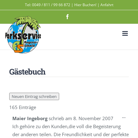
Zum
Tel:
0049 / 811 / 99 66 872
|
Hier Buchen!
|
Anfahrt
Inhalt
Facebook
springen
Gästebuch
165 Einträge
Diese
...
Maier Ingeborg
schrieb am
8. November 2007
Metab
Ich gehöre zu den Kunden,die voll die Begeisterung
ein-/a
der anderen teilen. Die Freundlichkeit und der perfekte