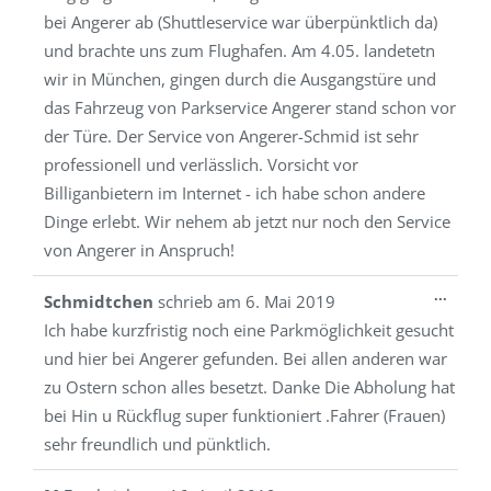
bei Angerer ab (Shuttleservice war überpünktlich da)
und brachte uns zum Flughafen. Am 4.05. landetetn
wir in München, gingen durch die Ausgangstüre und
das Fahrzeug von Parkservice Angerer stand schon vor
der Türe. Der Service von Angerer-Schmid ist sehr
professionell und verlässlich. Vorsicht vor
Billiganbietern im Internet - ich habe schon andere
Dinge erlebt. Wir nehem ab jetzt nur noch den Service
von Angerer in Anspruch!
Diese
...
Schmidtchen
schrieb am
6. Mai 2019
Metab
Ich habe kurzfristig noch eine Parkmöglichkeit gesucht
ein-/a
und hier bei Angerer gefunden. Bei allen anderen war
zu Ostern schon alles besetzt. Danke Die Abholung hat
bei Hin u Rückflug super funktioniert .Fahrer (Frauen)
sehr freundlich und pünktlich.
Diese
...