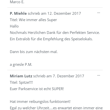
Marco E.
Diese
...
P. Miehle
schrieb am
12. Dezember 2017
Metab
Titel:
Wie immer alles Super
ein-/a
Hallo
Nochmals Herzlichen Dank für den Perfekten Service.
Ein Extralob für die Empfehlung des Speiselokals.
Dann bis zum nächsten mal.
a griesle P.M.
Diese
...
Miriam Lutz
schrieb am
7. Dezember 2017
Metab
Titel:
Spitze!!!!
ein-/a
Euer Parkservice ist echt SUPER!
Hat immer reibungslos funktioniert!
Egal zu welcher Uhrzeit....es erwartet einen immer eine