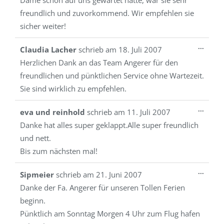
Dame schon auf uns gewartet hatte, war sie sehr
freundlich und zuvorkommend. Wir empfehlen sie
sicher weiter!
Diese
...
Claudia Lacher
schrieb am
18. Juli 2007
Metab
Herzlichen Dank an das Team Angerer für den
ein-/a
freundlichen und pünktlichen Service ohne Wartezeit.
Sie sind wirklich zu empfehlen.
Diese
...
eva und reinhold
schrieb am
11. Juli 2007
Metab
Danke hat alles super geklappt.Alle super freundlich
ein-/a
und nett.
Bis zum nächsten mal!
Diese
...
Sipmeier
schrieb am
21. Juni 2007
Metab
Danke der Fa. Angerer für unseren Tollen Ferien
ein-/a
beginn.
Pünktlich am Sonntag Morgen 4 Uhr zum Flug hafen