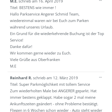
M.E.
schrieb am
16. April 2019
Metab
Titel:
BESTENS wie immer !
ein-/a
Hallo Parkservice Angerer Schmid Team,
wiedereinmal waren wir bei Euch zum Parken
während unseres Urlaub.
Ein Grund für die wiederkehrende Buchung ist der Top
Service!
Danke dafür!
Wir kommen gerne wieder zu Euch.
Viele Grüße aus Oberfranken
M.E
Diese
...
Reinhard R.
schrieb am
12. März 2019
Metab
Titel:
Super Parkmöglichkeit mit tollem Service
ein-/a
Zum wiederholten Male bei ANGERER geparkt. Hat
immer bestens geklappt. Habe sogar 2 mal meine
Ankunftszeiten geändert - ohne Probleme bestätigt.
Fliegen in 6 Wochen schon wieder - Auto steht wieder