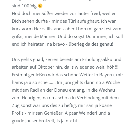
sind 100%ig
Hod doch mei Süßer wieder vor lauter freid, weil er
Dich sehen durfte - mir des Türl aufe ghaut, ich war
kurz vorm Herzstillstand - aber i hob mi ganz fest zam
grißn, mei de Männer! Und do sogst Du immer, ich soll
endlich heiraten, na bravo - überleg da des genau!
Uns gehts guad, zerren bereits am Erholungsakku und
arbeiten auf Oktober hin, da is wieder so weit, höhö!
Erstmal genießen wir das schöne Wetter in Bayern, mir
hams ja a so sche....... Im Juni gehts dann no a Woche
mit dem Radl an der Donau entlang, in die Wachau
zum Heurigen, na na - scho a in Verbindung mit dem
Zug sonst wär uns des zu heftig, mir san ja koane
Profis - mir san Genießer! A paar Weinderl und a
guade Jausenbrotzeit, is ja nix hi.....