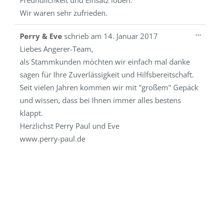
Freundlichkeit und Einsatz loben.
Wir waren sehr zufrieden.
Diese
...
Perry & Eve
schrieb am
14. Januar 2017
Metab
Liebes Angerer-Team,
ein-/a
als Stammkunden möchten wir einfach mal danke
sagen für Ihre Zuverlässigkeit und Hilfsbereitschaft.
Seit vielen Jahren kommen wir mit "großem" Gepäck
und wissen, dass bei Ihnen immer alles bestens
klappt.
Herzlichst Perry Paul und Eve
www.perry-paul.de