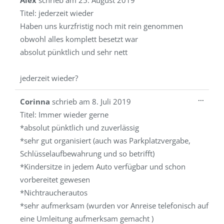
Alex
schrieb am
25. August 2019
Metab
Titel:
jederzeit wieder
ein-/a
Haben uns kurzfristig noch mit rein genommen
obwohl alles komplett besetzt war
absolut pünktlich und sehr nett
jederzeit wieder?
Diese
...
Corinna
schrieb am
8. Juli 2019
Metab
Titel:
Immer wieder gerne
ein-/a
*absolut pünktlich und zuverlässig
*sehr gut organisiert (auch was Parkplatzvergabe,
Schlüsselaufbewahrung und so betrifft)
*Kindersitze in jedem Auto verfügbar und schon
vorbereitet gewesen
*Nichtraucherautos
*sehr aufmerksam (wurden vor Anreise telefonisch auf
eine Umleitung aufmerksam gemacht )