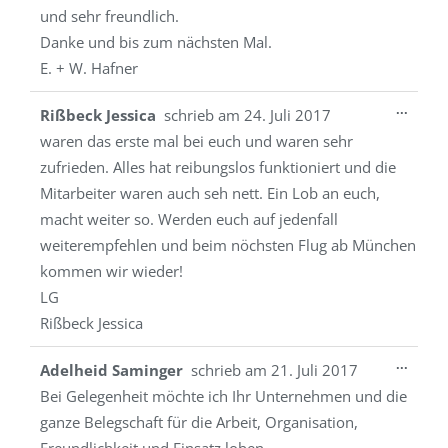
und sehr freundlich.
Danke und bis zum nächsten Mal.
E. + W. Hafner
Diese
...
Rißbeck Jessica
schrieb am
24. Juli 2017
Metab
waren das erste mal bei euch und waren sehr
ein-/a
zufrieden. Alles hat reibungslos funktioniert und die
Mitarbeiter waren auch seh nett. Ein Lob an euch,
macht weiter so. Werden euch auf jedenfall
weiterempfehlen und beim nöchsten Flug ab München
kommen wir wieder!
LG
Rißbeck Jessica
Diese
...
Adelheid Saminger
schrieb am
21. Juli 2017
Metab
Bei Gelegenheit möchte ich Ihr Unternehmen und die
ein-/a
ganze Belegschaft für die Arbeit, Organisation,