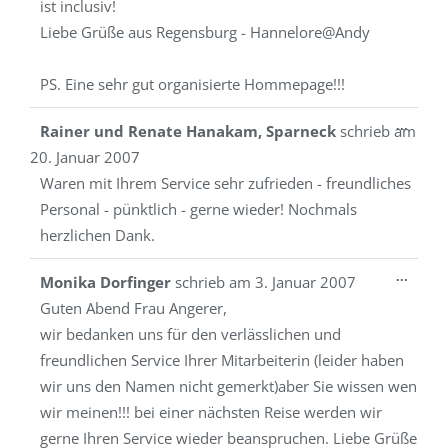
ist inclusiv!
Liebe Grüße aus Regensburg - Hannelore@Andy
PS. Eine sehr gut organisierte Hommepage!!!
Diese
...
Rainer und Renate Hanakam, Sparneck
schrieb am
Metab
20. Januar 2007
ein-/a
Waren mit Ihrem Service sehr zufrieden - freundliches
Personal - pünktlich - gerne wieder! Nochmals
herzlichen Dank.
Diese
...
Monika Dorfinger
schrieb am
3. Januar 2007
Metab
Guten Abend Frau Angerer,
ein-/a
wir bedanken uns für den verlässlichen und
freundlichen Service Ihrer Mitarbeiterin (leider haben
wir uns den Namen nicht gemerkt)aber Sie wissen wen
wir meinen!!! bei einer nächsten Reise werden wir
gerne Ihren Service wieder beanspruchen. Liebe Grüße