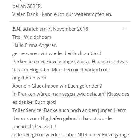
bei ANGERER.
Vielen Dank - kann euch nur weiterempfehlen.
Diese
...
E.M.
schrieb am
7. November 2018
Metab
Titel:
Wia dahoam
ein-/a
Hallo Firma Angerer,
gerne waren wir wieder bei Euch zu Gast!
Parken in einer Einzelgarage ( wie zu Hause ) ist etwas
das am Flughafen München nicht wirklich oft
angeboten wird.
Aber ein Glück haben wir Euch gefunden?
In Franken würde man sagen „wie dahaam“ Klasse das
es das bei Euch gibt!
Toller Service !Danke auch noch an den jungen Herrn
der uns zum Flughafen gebracht hat....trotz der
unchristlichen Zeit..!
Jederzeit gerne wieder.....aber NUR in ner Einzelgarage