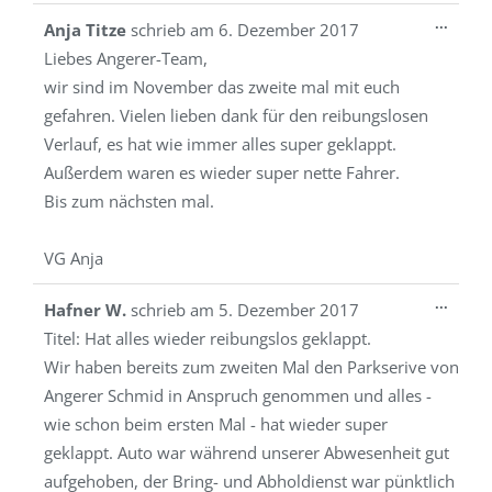
Diese
...
Anja Titze
schrieb am
6. Dezember 2017
Metab
Liebes Angerer-Team,
ein-/a
wir sind im November das zweite mal mit euch
gefahren. Vielen lieben dank für den reibungslosen
Verlauf, es hat wie immer alles super geklappt.
Außerdem waren es wieder super nette Fahrer.
Bis zum nächsten mal.
VG Anja
Diese
...
Hafner W.
schrieb am
5. Dezember 2017
Metab
Titel:
Hat alles wieder reibungslos geklappt.
ein-/a
Wir haben bereits zum zweiten Mal den Parkserive von
Angerer Schmid in Anspruch genommen und alles -
wie schon beim ersten Mal - hat wieder super
geklappt. Auto war während unserer Abwesenheit gut
aufgehoben, der Bring- und Abholdienst war pünktlich