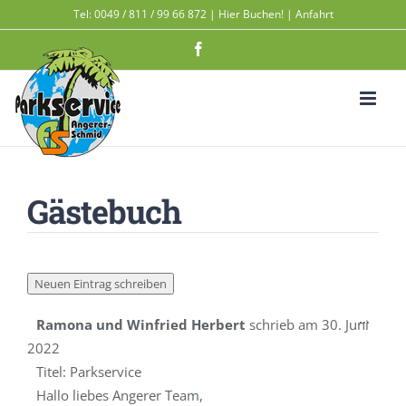
Zum
Tel:
0049 / 811 / 99 66 872
|
Hier Buchen!
|
Anfahrt
Inhalt
Facebook
springen
Gästebuch
Diese
...
Ramona und Winfried Herbert
schrieb am
30. Juni
Metab
2022
ein-/a
Titel:
Parkservice
Hallo liebes Angerer Team,