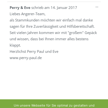
Diese
...
Perry & Eve
schrieb am
14. Januar 2017
Metab
Liebes Angerer-Team,
ein-/a
als Stammkunden möchten wir einfach mal danke
sagen für Ihre Zuverlässigkeit und Hilfsbereitschaft.
Seit vielen Jahren kommen wir mit "großem" Gepäck
und wissen, dass bei Ihnen immer alles bestens
klappt.
Herzlichst Perry Paul und Eve
www.perry-paul.de
Um unsere Webseite für Sie optimal zu gestalten und