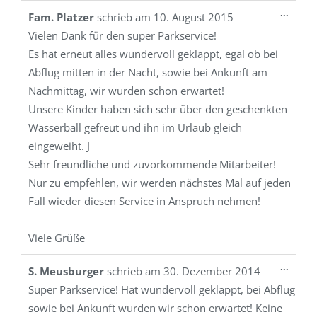
Diese
...
Fam. Platzer
schrieb am
10. August 2015
Metab
Vielen Dank für den super Parkservice!
ein-/a
Es hat erneut alles wundervoll geklappt, egal ob bei
Abflug mitten in der Nacht, sowie bei Ankunft am
Nachmittag, wir wurden schon erwartet!
Unsere Kinder haben sich sehr über den geschenkten
Wasserball gefreut und ihn im Urlaub gleich
eingeweiht. J
Sehr freundliche und zuvorkommende Mitarbeiter!
Nur zu empfehlen, wir werden nächstes Mal auf jeden
Fall wieder diesen Service in Anspruch nehmen!
Viele Grüße
Diese
...
S. Meusburger
schrieb am
30. Dezember 2014
Metab
Super Parkservice! Hat wundervoll geklappt, bei Abflug
ein-/a
sowie bei Ankunft wurden wir schon erwartet! Keine