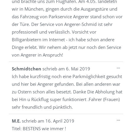
und brachte uns zum Flughafen. Am 4.05. landetetn
wir in München, gingen durch die Ausgangstüre und
das Fahrzeug von Parkservice Angerer stand schon vor
der Türe. Der Service von Angerer-Schmid ist sehr
professionell und verlässlich. Vorsicht vor
Billiganbietern im Internet - ich habe schon andere
Dinge erlebt. Wir nehem ab jetzt nur noch den Service
von Angerer in Anspruch!
Diese
...
Schmidtchen
schrieb am
6. Mai 2019
Metab
Ich habe kurzfristig noch eine Parkmöglichkeit gesucht
ein-/a
und hier bei Angerer gefunden. Bei allen anderen war
zu Ostern schon alles besetzt. Danke Die Abholung hat
bei Hin u Rückflug super funktioniert .Fahrer (Frauen)
sehr freundlich und pünktlich.
Diese
...
M.E.
schrieb am
16. April 2019
Metab
Titel:
BESTENS wie immer !
ein-/a