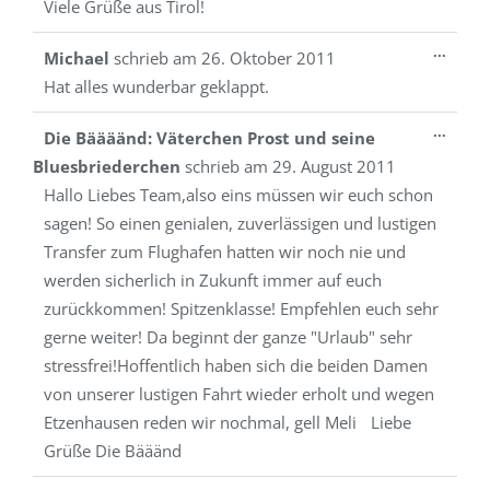
Viele Grüße aus Tirol!
Diese
...
Michael
schrieb am
26. Oktober 2011
Metab
Hat alles wunderbar geklappt.
ein-/a
Diese
...
Die Bäääänd: Väterchen Prost und seine
Metab
Bluesbriederchen
schrieb am
29. August 2011
ein-/a
Hallo Liebes Team,also eins müssen wir euch schon
sagen! So einen genialen, zuverlässigen und lustigen
Transfer zum Flughafen hatten wir noch nie und
werden sicherlich in Zukunft immer auf euch
zurückkommen! Spitzenklasse! Empfehlen euch sehr
gerne weiter! Da beginnt der ganze "Urlaub" sehr
stressfrei!Hoffentlich haben sich die beiden Damen
von unserer lustigen Fahrt wieder erholt und wegen
Etzenhausen reden wir nochmal, gell Meli Liebe
Grüße Die Bääänd