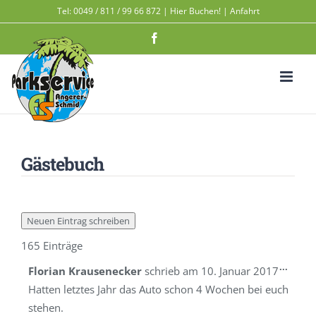
Zum
Tel:
0049 / 811 / 99 66 872
|
Hier Buchen!
|
Anfahrt
Inhalt
Facebook
springen
Gästebuch
165 Einträge
Diese
...
Florian Krausenecker
schrieb am
10. Januar 2017
Metab
Hatten letztes Jahr das Auto schon 4 Wochen bei euch
ein-/a
stehen.