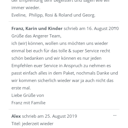
der Empfehlung sehr begeistert und sagen wie wir
immer wieder.
Eveline, Philipp, Rosi & Roland und Georg.
Diese
...
Franz, Karin und Kinder
schrieb am
16. August 2010
Metab
Grüße das Angerer Team,
ein-/a
ich (wir) können, wollen uns möchten uns wieder
einmal bei euch für das tolle & super Service recht
schön bedanken und wir können es nur jeden
Empfehlen euer Service in Anspruch zu nehmen es
passt einfach alles in dem Paket, nochmals Danke und
wir kommen sicherlich wieder war ja auch nicht das
erste mal.
Liebe Grüße von
Franz mit Familie
Diese
...
Alex
schrieb am
25. August 2019
Metab
Titel:
jederzeit wieder
ein-/a