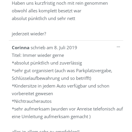
Haben uns kurzfristig noch mit rein genommen
obwohl alles komplett besetzt war
absolut pünktlich und sehr nett
jederzeit wieder?
Diese
...
Corinna
schrieb am
8. Juli 2019
Metab
Titel:
Immer wieder gerne
ein-/a
*absolut pünktlich und zuverlässig
*sehr gut organisiert (auch was Parkplatzvergabe,
Schlüsselaufbewahrung und so betrifft)
*Kindersitze in jedem Auto verfügbar und schon
vorbereitet gewesen
*Nichtraucherautos
*sehr aufmerksam (wurden vor Anreise telefonisch auf
eine Umleitung aufmerksam gemacht )
alles in allem sehr zu empfehlen!!