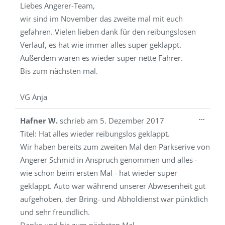
Liebes Angerer-Team,
ein-/a
wir sind im November das zweite mal mit euch
gefahren. Vielen lieben dank für den reibungslosen
Verlauf, es hat wie immer alles super geklappt.
Außerdem waren es wieder super nette Fahrer.
Bis zum nächsten mal.
VG Anja
Diese
...
Hafner W.
schrieb am
5. Dezember 2017
Metab
Titel:
Hat alles wieder reibungslos geklappt.
ein-/a
Wir haben bereits zum zweiten Mal den Parkserive von
Angerer Schmid in Anspruch genommen und alles -
wie schon beim ersten Mal - hat wieder super
geklappt. Auto war während unserer Abwesenheit gut
aufgehoben, der Bring- und Abholdienst war pünktlich
und sehr freundlich.