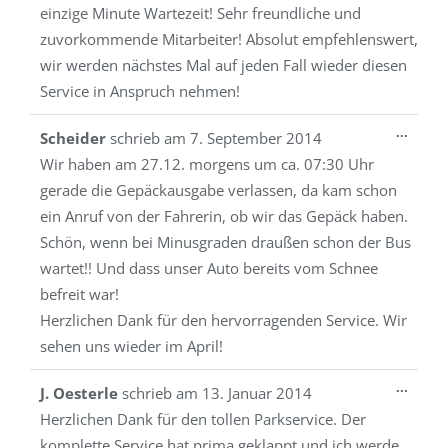
einzige Minute Wartezeit! Sehr freundliche und
zuvorkommende Mitarbeiter! Absolut empfehlenswert,
wir werden nächstes Mal auf jeden Fall wieder diesen
Service in Anspruch nehmen!
Diese
...
Scheider
schrieb am
7. September 2014
Metab
Wir haben am 27.12. morgens um ca. 07:30 Uhr
ein-/a
gerade die Gepäckausgabe verlassen, da kam schon
ein Anruf von der Fahrerin, ob wir das Gepäck haben.
Schön, wenn bei Minusgraden draußen schon der Bus
wartet!! Und dass unser Auto bereits vom Schnee
befreit war!
Herzlichen Dank für den hervorragenden Service. Wir
sehen uns wieder im April!
Diese
...
J. Oesterle
schrieb am
13. Januar 2014
Metab
Herzlichen Dank für den tollen Parkservice. Der
ein-/a
komplette Service hat prima geklappt und ich werde