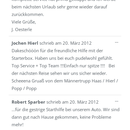
beim nächsten Urlaub sehr gerne wieder darauf
zurückkommen.
Viele Grüße,
J. Oesterle
Diese
...
Jochen Hierl
schrieb am
20. März 2012
Metab
Dakeschööön für die freundliche Hilfe mit der
ein-/a
Starterbox. Haben uns bei euch pudelwohl gefühlt.
Top Service + Top Team !!!Einfach nur spitze !!!! Bei
der nächsten Reise sehen wir uns sicher wieder.
Scheeena Gruaß von dem Männertrupp Haas / Hierl /
Popp / Popp
Diese
...
Robert Sparber
schrieb am
20. März 2012
Metab
...für die gestrige Starthilfe bei unserem Auto. Wir sind
ein-/a
dann gut nach Hause gekommen, keine Probleme
mehr!