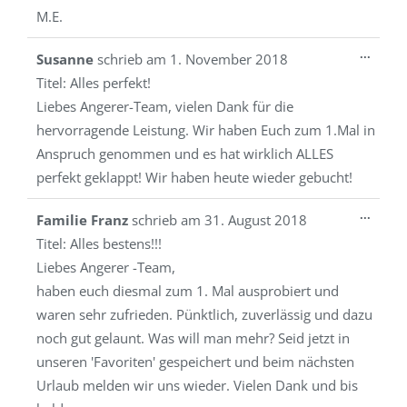
M.E.
Diese
...
Susanne
schrieb am
1. November 2018
Metab
Titel:
Alles perfekt!
ein-/a
Liebes Angerer-Team, vielen Dank für die
hervorragende Leistung. Wir haben Euch zum 1.Mal in
Anspruch genommen und es hat wirklich ALLES
perfekt geklappt! Wir haben heute wieder gebucht!
Diese
...
Familie Franz
schrieb am
31. August 2018
Metab
Titel:
Alles bestens!!!
ein-/a
Liebes Angerer -Team,
haben euch diesmal zum 1. Mal ausprobiert und
waren sehr zufrieden. Pünktlich, zuverlässig und dazu
noch gut gelaunt. Was will man mehr? Seid jetzt in
unseren 'Favoriten' gespeichert und beim nächsten
Urlaub melden wir uns wieder. Vielen Dank und bis