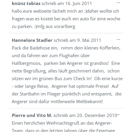
Diese
...
knünz tobias
schrieb am
16. Juni 2011
Metab
hallo.eure webseite lächelt mich an :)daher wollte ich
ein-/a
fragen was es kostet bei euch ein auto für eine woche
zu parken. :)mfg aus vorarlberg
Diese
...
Hannelore Stadler
schrieb am
9. Mai 2011
Metab
Pack die Badehose ein, nimm dein kleines Kofferlein,
ein-/a
und da fahren wir zum Flughafen über
Hallbergmoos, parken bei Angerer ist grandios! Eine
nette Begrüßung, alles läuft geschmiert dahin, schon
sitzen wir im grünen Bus zum Check In! Ob eine kurze
- oder lange Reise, Angerer hat optimale Preise! Auf
der Startbahn im Flieger pünktlich und entspannt, die
Angerer sind dafür mittlerweile Weltbekannt!
Diese
...
Pierre und Vito M.
schrieb am
20. Dezember 2010
Metab
Einen herzlichen Weihnachtsgruß an das Angerer-
ein-/a
Team, dass in den letzten Jahren über die Feiertage