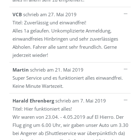
Diese
...
VCB
schrieb am
27. Mai 2019
Metab
Titel:
Zuverlässig und einwandfrei!
ein-/a
Alles 1a gelaufen. Unkomplizierte Anmeldung,
einwandfreies Hinbringen und sehr zuverlässiges
Abholen. Fahrer alle samt sehr freundlich. Gerne
jederzeit wieder!
Diese
...
Martin
schrieb am
21. Mai 2019
Metab
Super Service und es funktioniert alles einwandfrei.
ein-/a
Keine Minute Wartezeit.
Diese
...
Harald Ehrenberg
schrieb am
7. Mai 2019
Metab
Titel:
Hier funktioniert alles!
ein-/a
Wir waren von 23.04. - 4.05.2019 auf El Hierro. Der
Flug ging um 6.00 Uhr, wir gaben unser Auto um 3.30
bei Angerer ab (Shuttleservice war überpünktlich da)