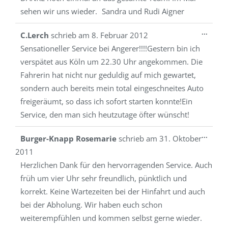
sehen wir uns wieder. Sandra und Rudi Aigner
Diese
...
C.Lerch
schrieb am
8. Februar 2012
Metab
Sensationeller Service bei Angerer!!!!Gestern bin ich
ein-/a
verspätet aus Köln um 22.30 Uhr angekommen. Die
Fahrerin hat nicht nur geduldig auf mich gewartet,
sondern auch bereits mein total eingeschneites Auto
freigeräumt, so dass ich sofort starten konnte!Ein
Service, den man sich heutzutage öfter wünscht!
Diese
...
Burger-Knapp Rosemarie
schrieb am
31. Oktober
Metab
2011
ein-/a
Herzlichen Dank für den hervorragenden Service. Auch
früh um vier Uhr sehr freundlich, pünktlich und
korrekt. Keine Wartezeiten bei der Hinfahrt und auch
bei der Abholung. Wir haben euch schon
weiterempfühlen und kommen selbst gerne wieder.