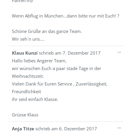
Fahrer/in)!
Wenn Abflug in München...dann bitte nur mit Euch! ?
Schöne Grüße an das ganze Team.
Wir seh´n uns....
Diese
...
Klaus Kunzi
schrieb am
7. Dezember 2017
Metab
Hallo liebes Angerer Team,
ein-/a
wir wünschen Euch a paar stade Tage in der
Weihnachtszeit.
Vielen Dank für Euren Service , Zuverlässigkeit,
Freundlichkeit
ihr seid einfach Klasse.
Grüsse Klaus
Diese
...
Anja Titze
schrieb am
6. Dezember 2017
Metab