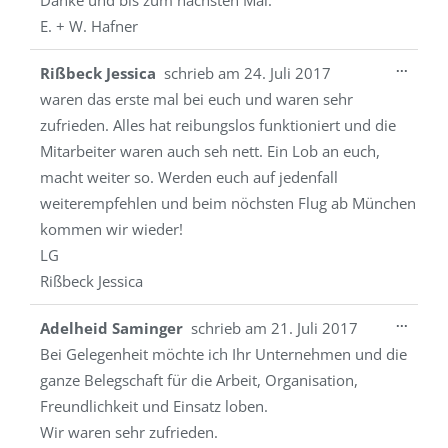
Danke und bis zum nächsten Mal.
E. + W. Hafner
Diese
...
Rißbeck Jessica
schrieb am
24. Juli 2017
Metab
waren das erste mal bei euch und waren sehr
ein-/a
zufrieden. Alles hat reibungslos funktioniert und die
Mitarbeiter waren auch seh nett. Ein Lob an euch,
macht weiter so. Werden euch auf jedenfall
weiterempfehlen und beim nöchsten Flug ab München
kommen wir wieder!
LG
Rißbeck Jessica
Diese
...
Adelheid Saminger
schrieb am
21. Juli 2017
Metab
Bei Gelegenheit möchte ich Ihr Unternehmen und die
ein-/a
ganze Belegschaft für die Arbeit, Organisation,
Freundlichkeit und Einsatz loben.
Wir waren sehr zufrieden.