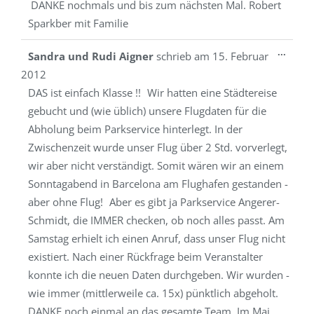
DANKE nochmals und bis zum nächsten Mal. Robert
Sparkber mit Familie
Diese
...
Sandra und Rudi Aigner
schrieb am
15. Februar
Metab
2012
ein-/a
DAS ist einfach Klasse !! Wir hatten eine Städtereise
gebucht und (wie üblich) unsere Flugdaten für die
Abholung beim Parkservice hinterlegt. In der
Zwischenzeit wurde unser Flug über 2 Std. vorverlegt,
wir aber nicht verständigt. Somit wären wir an einem
Sonntagabend in Barcelona am Flughafen gestanden -
aber ohne Flug! Aber es gibt ja Parkservice Angerer-
Schmidt, die IMMER checken, ob noch alles passt. Am
Samstag erhielt ich einen Anruf, dass unser Flug nicht
existiert. Nach einer Rückfrage beim Veranstalter
konnte ich die neuen Daten durchgeben. Wir wurden -
wie immer (mittlerweile ca. 15x) pünktlich abgeholt.
DANKE noch einmal an das gesamte Team. Im Mai