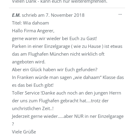
Vielen Dank - kann euch nur weiterempfehlen.
Diese
...
E.M.
schrieb am
7. November 2018
Metab
Titel:
Wia dahoam
ein-/a
Hallo Firma Angerer,
gerne waren wir wieder bei Euch zu Gast!
Parken in einer Einzelgarage ( wie zu Hause ) ist etwas
das am Flughafen München nicht wirklich oft
angeboten wird.
Aber ein Glück haben wir Euch gefunden?
In Franken würde man sagen „wie dahaam“ Klasse das
es das bei Euch gibt!
Toller Service !Danke auch noch an den jungen Herrn
der uns zum Flughafen gebracht hat....trotz der
unchristlichen Zeit..!
Jederzeit gerne wieder.....aber NUR in ner Einzelgarage
?
Viele Grüße