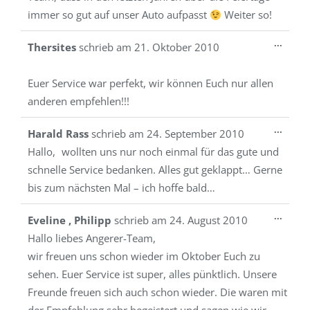
immer so gut auf unser Auto aufpasst
Weiter so!
Diese
...
Thersites
schrieb am
21. Oktober 2010
Metab
ein-/a
Euer Service war perfekt, wir können Euch nur allen
anderen empfehlen!!!
Diese
...
Harald Rass
schrieb am
24. September 2010
Metab
Hallo, wollten uns nur noch einmal für das gute und
ein-/a
schnelle Service bedanken. Alles gut geklappt… Gerne
bis zum nächsten Mal – ich hoffe bald…
Diese
...
Eveline , Philipp
schrieb am
24. August 2010
Metab
Hallo liebes Angerer-Team,
ein-/a
wir freuen uns schon wieder im Oktober Euch zu
sehen. Euer Service ist super, alles pünktlich. Unsere
Freunde freuen sich auch schon wieder. Die waren mit