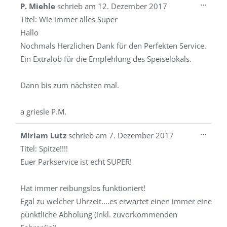
Diese
...
P. Miehle
schrieb am
12. Dezember 2017
Metab
Titel:
Wie immer alles Super
ein-/a
Hallo
Nochmals Herzlichen Dank für den Perfekten Service.
Ein Extralob für die Empfehlung des Speiselokals.
Dann bis zum nächsten mal.
a griesle P.M.
Diese
...
Miriam Lutz
schrieb am
7. Dezember 2017
Metab
Titel:
Spitze!!!!
ein-/a
Euer Parkservice ist echt SUPER!
Hat immer reibungslos funktioniert!
Egal zu welcher Uhrzeit....es erwartet einen immer eine
pünktliche Abholung (inkl. zuvorkommenden